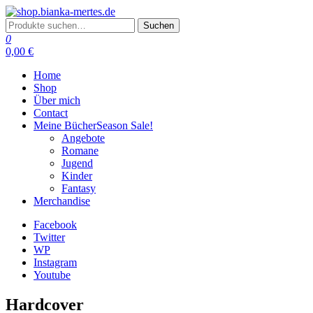
Zum
Inhalt
Suche
Suchen
shop.bianka-mertes.de
springen
nach:
0
0,00 €
Home
Shop
Über mich
Contact
Meine Bücher
Season Sale!
Angebote
Romane
Jugend
Kinder
Fantasy
Merchandise
Facebook
Twitter
WP
Instagram
Youtube
Hardcover